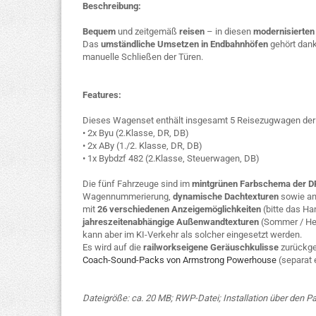
Beschreibung:
Bequem
und zeitgemäß
reisen
– in diesen
modernisierten
Das
umständliche Umsetzen in Endbahnhöfen
gehört dan
manuelle Schließen der Türen.
Features:
Dieses Wagenset enthält insgesamt 5 Reisezugwagen der
• 2x Byu (2.Klasse, DR, DB)
• 2x ABy (1./2. Klasse, DR, DB)
• 1x Bybdzf 482 (2.Klasse, Steuerwagen, DB)
Die fünf Fahrzeuge sind im
mintgrünen Farbschema der D
Wagennummerierung,
dynamische Dachtexturen
sowie an
mit
26 verschiedenen Anzeigemöglichkeiten
(bitte das Ha
jahreszeitenabhängige Außenwandtexturen
(Sommer / Herb
kann aber im KI-Verkehr als solcher eingesetzt werden.
Es wird auf die
railworkseigene Geräuschkulisse
zurückgeg
Coach-Sound-Packs von Armstrong Powerhouse
(separat e
Dateigröße: ca. 20 MB; RWP-Datei; Installation über den 