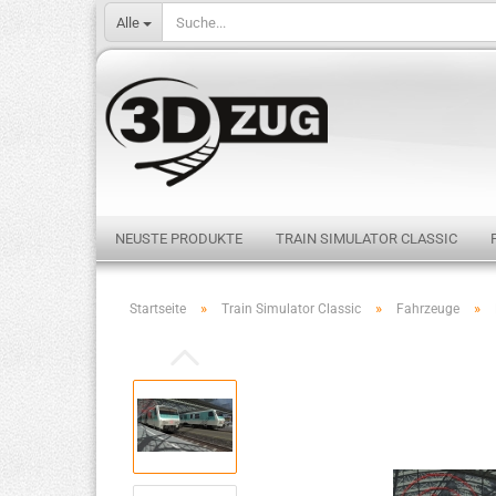
Alle
NEUSTE PRODUKTE
TRAIN SIMULATOR CLASSIC
»
»
»
Startseite
Train Simulator Classic
Fahrzeuge