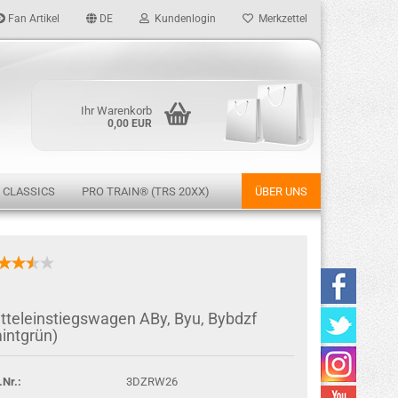
Fan Artikel
DE
Kundenlogin
Merkzettel
Ihr Warenkorb
0,00 EUR
 CLASSICS
PRO TRAIN® (TRS 20XX)
ÜBER UNS
rstellen
tteleinstiegswagen ABy, Byu, Bybdzf
rt vergessen?
intgrün)
.Nr.:
3DZRW26