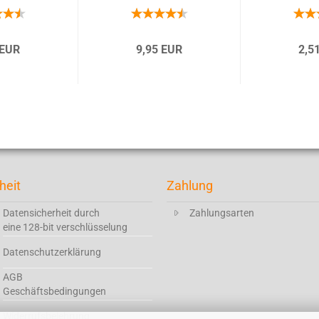
 EUR
9,95 EUR
2,5
heit
Zahlung
Datensicherheit durch
Zahlungsarten
eine 128-bit verschlüsselung
Datenschutzerklärung
AGB
Geschäftsbedingungen
Widerrufsbelehrung