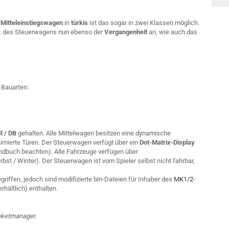
 Mitteleinstiegswagen
in
türkis
ist das sogar in zwei Klassen möglich.
k des Steuerwagens nun ebenso der
Vergangenheit
an, wie auch das
 Bauarten:
R / DB
gehalten. Alle Mittelwagen besitzen eine dynamische
imierte Türen. Der Steuerwagen verfügt über ein
Dot-Matrix-Display
ndbuch beachten). Alle Fahrzeuge verfügen über
st / Winter). Der Steuerwagen ist vom Spieler selbst nicht fahrbar,
riffen, jedoch sind modifizierte bin-Dateien für Inhaber des
MK1/2-
rhältlich) enthalten.
Paketmanager.