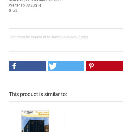
Weiter so 3DZug :-)
Gruß
You must be logged in to submit a review.
Login
This product is similar to: