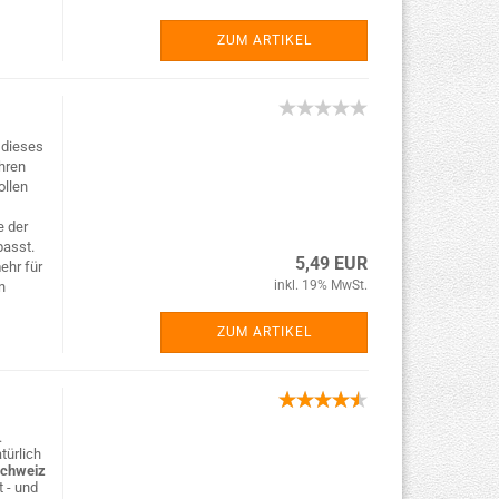
ZUM ARTIKEL
 dieses
hren
ollen
e der
asst.
5,49 EUR
ehr für
inkl. 19% MwSt.
n
ZUM ARTIKEL
.
türlich
Schweiz
t - und