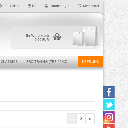
Fan Artikel
DE
Kundenlogin
Merkzettel
Ihr Warenkorb
0,00 EUR
 CLASSICS
PRO TRAIN® (TRS 20XX)
ÜBER UNS
rstellen
rt vergessen?
1
2
»