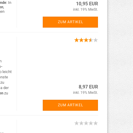
nde
: In
10,95 EUR
en
,
inkl. 19% MwSt.
gen
ZUM ARTIKEL
m
s-
 leicht
enste
n
zu
8,97 EUR
Da der
inkl. 19% MwSt.
en
zu
ZUM ARTIKEL