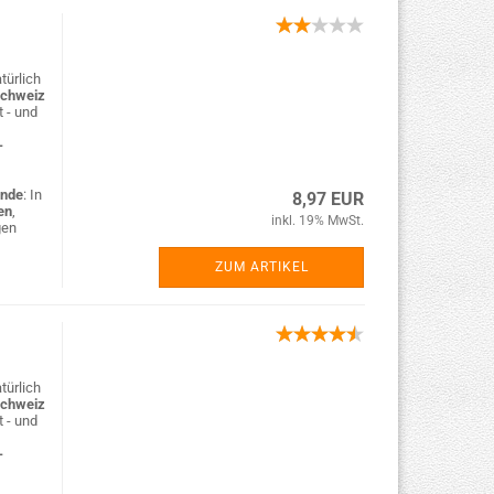
türlich
Schweiz
t - und
-
nde
: In
8,97 EUR
en
,
inkl. 19% MwSt.
gen
ZUM ARTIKEL
türlich
Schweiz
t - und
-