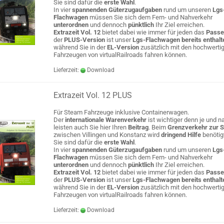
Sie sind dafür die
erste Wahl
.
In vier
spannenden Güterzugaufgaben
rund um unseren
Lgs
Flachwagen
müssen Sie sich dem Fern- und Nahverkehr
unterordnen
und dennoch
pünktlich
Ihr Ziel erreichen.
Extrazeit Vol. 12
bietet dabei wie immer für jeden das
Passe
der
PLUS-Version
ist unser
Lgs-Flachwagen bereits enthalt
während Sie in der
EL-Version
zusätzlich mit den hochwerti
Fahrzeugen von virtualRailroads fahren können.
Lieferzeit:
Download
Extrazeit Vol. 12 PLUS
Für Steam Fahrzeuge inklusive Containerwagen.
Der
internationale Warenverkehr
ist wichtiger denn je und na
leisten auch Sie hier Ihren
Beitrag
. Beim
Grenzverkehr zur 
zwischen Villingen und Konstanz wird
dringend Hilfe
benötig
Sie sind dafür die
erste Wahl
.
In vier
spannenden Güterzugaufgaben
rund um unseren
Lgs
Flachwagen
müssen Sie sich dem Fern- und Nahverkehr
unterordnen
und dennoch
pünktlich
Ihr Ziel erreichen.
Extrazeit Vol. 12
bietet dabei wie immer für jeden das
Passe
der
PLUS-Version
ist unser
Lgs-Flachwagen bereits enthalt
während Sie in der
EL-Version
zusätzlich mit den hochwerti
Fahrzeugen von virtualRailroads fahren können.
Lieferzeit:
Download