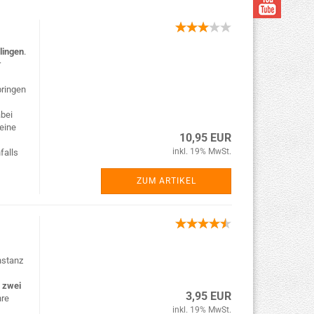
lingen
.
r
bringen
bei
eine
10,95 EUR
inkl. 19% MwSt.
falls
ZUM ARTIKEL
nstanz
s
zwei
3,95 EUR
hre
inkl. 19% MwSt.