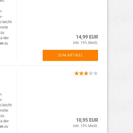
en.
m
s-
 leicht
enste
n
zu
14,99 EUR
Da der
inkl. 19% MwSt.
en
zu
ZUM ARTIKEL
m
s-
 leicht
enste
n
zu
10,95 EUR
Da der
inkl. 19% MwSt.
en
zu