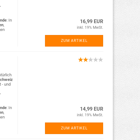
-
nde
: In
16,99 EUR
en
,
inkl. 19% MwSt.
gen
ZUM ARTIKEL
türlich
Schweiz
t - und
-
nde
: In
14,99 EUR
en
,
inkl. 19% MwSt.
gen
ZUM ARTIKEL