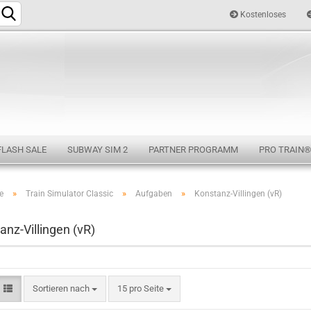
Kostenloses
Sprache auswählen
FLASH SALE
SUBWAY SIM 2
PARTNER PROGRAMM
PRO TRAIN®
»
»
»
e
Train Simulator Classic
Aufgaben
Konstanz-Villingen (vR)
Konto e
anz-Villingen (vR)
Passwo
Sortieren nach
15 pro Seite