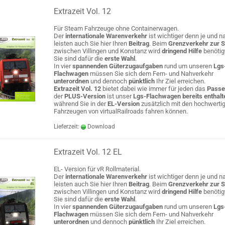
Extrazeit Vol. 12
Für Steam Fahrzeuge ohne Containerwagen.
Der
internationale Warenverkehr
ist wichtiger denn je und na
leisten auch Sie hier Ihren
Beitrag
. Beim
Grenzverkehr zur 
zwischen Villingen und Konstanz wird
dringend Hilfe
benötig
Sie sind dafür die
erste Wahl
.
In vier
spannenden Güterzugaufgaben
rund um unseren
Lgs
Flachwagen
müssen Sie sich dem Fern- und Nahverkehr
unterordnen
und dennoch
pünktlich
Ihr Ziel erreichen.
Extrazeit Vol. 12
bietet dabei wie immer für jeden das
Passe
der
PLUS-Version
ist unser
Lgs-Flachwagen bereits enthalt
während Sie in der
EL-Version
zusätzlich mit den hochwerti
Fahrzeugen von virtualRailroads fahren können.
Lieferzeit:
Download
Extrazeit Vol. 12 EL
EL- Version für vR Rollmaterial.
Der
internationale Warenverkehr
ist wichtiger denn je und na
leisten auch Sie hier Ihren
Beitrag
. Beim
Grenzverkehr zur 
zwischen Villingen und Konstanz wird
dringend Hilfe
benötig
Sie sind dafür die
erste Wahl
.
In vier
spannenden Güterzugaufgaben
rund um unseren
Lgs
Flachwagen
müssen Sie sich dem Fern- und Nahverkehr
unterordnen
und dennoch
pünktlich
Ihr Ziel erreichen.