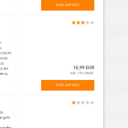
ZUM ARTIKEL
m
s-
 leicht
enste
n
zu
16,99 EUR
Da der
inkl. 19% MwSt.
en
zu
ZUM ARTIKEL
ds
en
geht
aureihe