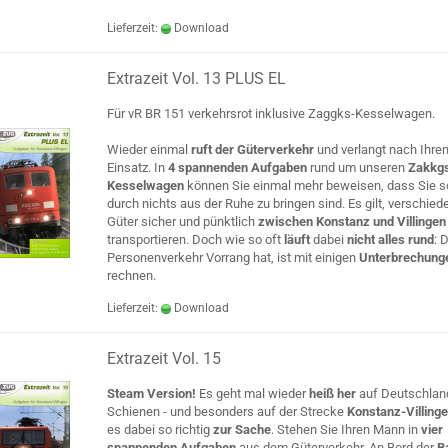
Lieferzeit:
Download
Extrazeit Vol. 13 PLUS EL
Für vR BR 151 verkehrsrot inklusive Zaggks-Kesselwagen.
Wieder einmal
ruft der Güterverkehr
und verlangt nach Ihre
Einsatz. In
4 spannenden Aufgaben
rund um unseren
Zakkg
Kesselwagen
können Sie einmal mehr beweisen, dass Sie so
durch nichts aus der Ruhe zu bringen sind. Es gilt, verschied
Güter sicher und pünktlich
zwischen Konstanz und Villinge
transportieren. Doch wie so oft
läuft
dabei
nicht alles rund
: 
Personenverkehr Vorrang hat, ist mit einigen
Unterbrechung
rechnen.
Lieferzeit:
Download
Extrazeit Vol. 15
Steam Version!
Es geht mal wieder
heiß her
auf Deutschlan
Schienen - und besonders auf der Strecke
Konstanz-Villing
es dabei so richtig
zur Sache
. Stehen Sie Ihren Mann in
vier
spannenden Aufgaben
aus dem Güterverkehr. An Bord der
B