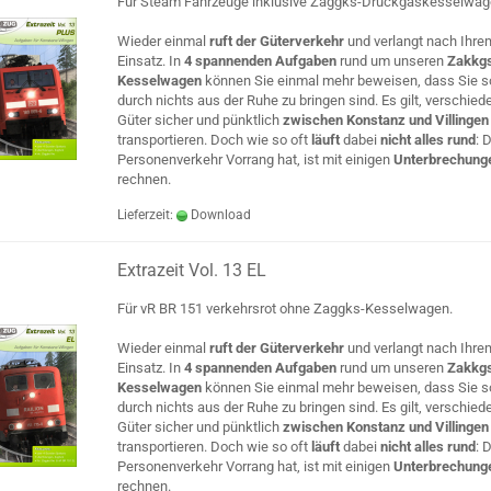
Für Steam Fahrzeuge inklusive Zaggks-Druckgaskesselwag
Wieder einmal
ruft der Güterverkehr
und verlangt nach Ihre
Einsatz. In
4 spannenden Aufgaben
rund um unseren
Zakkg
Kesselwagen
können Sie einmal mehr beweisen, dass Sie so
durch nichts aus der Ruhe zu bringen sind. Es gilt, verschied
Güter sicher und pünktlich
zwischen Konstanz und Villinge
transportieren. Doch wie so oft
läuft
dabei
nicht alles rund
: 
Personenverkehr Vorrang hat, ist mit einigen
Unterbrechung
rechnen.
Lieferzeit:
Download
Extrazeit Vol. 13 EL
Für vR BR 151 verkehrsrot ohne Zaggks-Kesselwagen.
Wieder einmal
ruft der Güterverkehr
und verlangt nach Ihre
Einsatz. In
4 spannenden Aufgaben
rund um unseren
Zakkg
Kesselwagen
können Sie einmal mehr beweisen, dass Sie so
durch nichts aus der Ruhe zu bringen sind. Es gilt, verschied
Güter sicher und pünktlich
zwischen Konstanz und Villinge
transportieren. Doch wie so oft
läuft
dabei
nicht alles rund
: 
Personenverkehr Vorrang hat, ist mit einigen
Unterbrechung
rechnen.