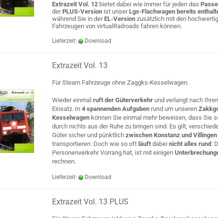
Extrazeit Vol. 12
bietet dabei wie immer für jeden das
Passe
der
PLUS-Version
ist unser
Lgs-Flachwagen bereits enthalt
während Sie in der
EL-Version
zusätzlich mit den hochwerti
Fahrzeugen von virtualRailroads fahren können.
Lieferzeit:
Download
Extrazeit Vol. 13
Für Steam Fahrzeuge ohne Zaggks-Kesselwagen.
Wieder einmal
ruft der Güterverkehr
und verlangt nach Ihre
Einsatz. In
4 spannenden Aufgaben
rund um unseren
Zakkg
Kesselwagen
können Sie einmal mehr beweisen, dass Sie so
durch nichts aus der Ruhe zu bringen sind. Es gilt, verschied
Güter sicher und pünktlich
zwischen Konstanz und Villinge
transportieren. Doch wie so oft
läuft
dabei
nicht alles rund
: 
Personenverkehr Vorrang hat, ist mit einigen
Unterbrechung
rechnen.
Lieferzeit:
Download
Extrazeit Vol. 13 PLUS