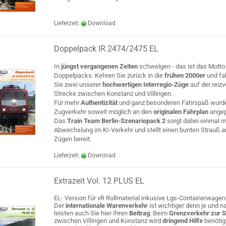
Lieferzeit:
Download
Doppelpack IR 2474/2475 EL
In
jüngst vergangenen Zeiten
schwelgen - das ist das Motto
Doppelpacks. Kehren Sie zurück in die
frühen 2000er
und fa
Sie zwei unserer
hochwertigen Interregio-Züge
auf der reizv
Strecke zwischen Konstanz und Villingen.
Für mehr
Authentizität
und ganz besonderen Fahrspaß wurd
Zugverkehr soweit möglich an den
originalen Fahrplan
angep
Das
Train Team Berlin-Szenariopack 2
sorgt dabei einmal m
Abwechslung im KI-Verkehr und stellt einen bunten Strauß a
Zügen bereit.
Lieferzeit:
Download
Extrazeit Vol. 12 PLUS EL
EL- Version für vR Rollmaterial inkusive Lgs-Containerwagen
Der
internationale Warenverkehr
ist wichtiger denn je und na
leisten auch Sie hier Ihren
Beitrag
. Beim
Grenzverkehr zur 
zwischen Villingen und Konstanz wird
dringend Hilfe
benötig