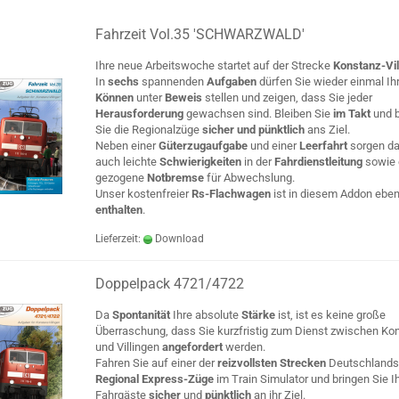
Fahrzeit Vol.35 'SCHWARZWALD'
Ihre neue Arbeitswoche startet auf der Strecke
Konstanz-Vil
In
sechs
spannenden
Aufgaben
dürfen Sie wieder einmal Ih
Können
unter
Beweis
stellen und zeigen, dass Sie jeder
Herausforderung
gewachsen sind. Bleiben Sie
im Takt
und 
Sie die Regionalzüge
sicher und pünktlich
ans Ziel.
Neben einer
Güterzugaufgabe
und einer
Leerfahrt
sorgen da
auch leichte
Schwierigkeiten
in der
Fahrdienstleitung
sowie 
gezogene
Notbremse
für Abwechslung.
Unser kostenfreier
Rs-Flachwagen
ist in diesem Addon eben
enthalten
.
Lieferzeit:
Download
Doppelpack 4721/4722
Da
Spontanität
Ihre absolute
Stärke
ist, ist es keine große
Überraschung, dass Sie kurzfristig zum Dienst zwischen Ko
und Villingen
angefordert
werden.
Fahren Sie auf einer der
reizvollsten Strecken
Deutschland
Regional Express-Züge
im Train Simulator und bringen Sie I
Fahrgäste
sicher
und
pünktlich
an ihr Ziel.